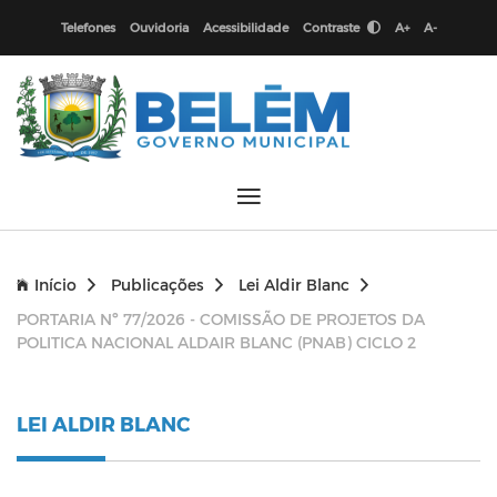
Telefones
Ouvidoria
Acessibilidade
Contraste
A+
A-
Início
Publicações
Lei Aldir Blanc
PORTARIA Nº 77/2026 - COMISSÃO DE PROJETOS DA
POLITICA NACIONAL ALDAIR BLANC (PNAB) CICLO 2
LEI ALDIR BLANC