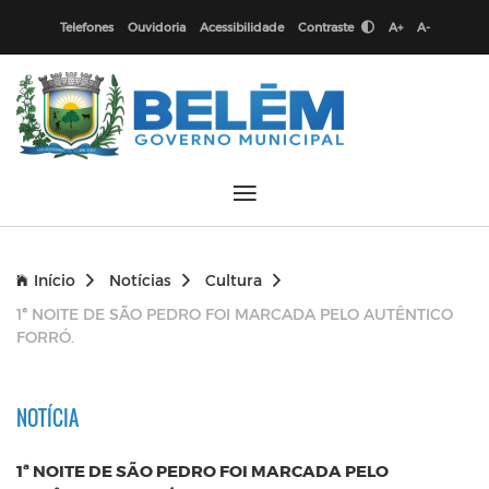
Telefones
Ouvidoria
Acessibilidade
Contraste
A+
A-
Início
Notícias
Cultura
1ª NOITE DE SÃO PEDRO FOI MARCADA PELO AUTÊNTICO
FORRÓ.
NOTÍCIA
1ª NOITE DE SÃO PEDRO FOI MARCADA PELO