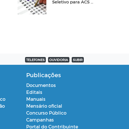
Seletivo para ACS e
ACE
TELEFONES
OUVIDORIA
SUBIR
Publicações
Documentos
Editais
ico
Manuais
ção
Mensário oficial
Concurso Público
Campanhas
Portal do Contribuinte