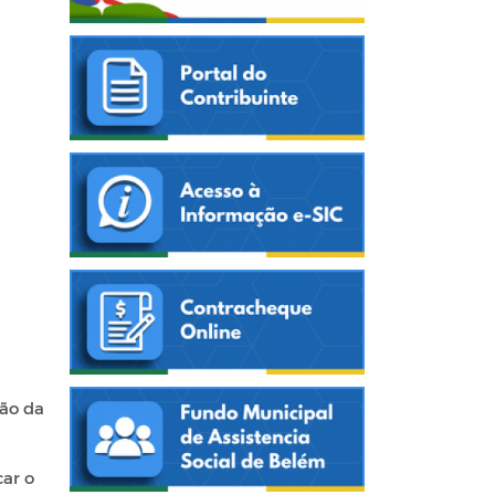
ção da
car o