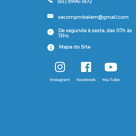
(83) 9996-1872
secompmbelem@gmail.com
De segunda à sexta, das 07h às
13hs.
Mapa do Site
Instagram
Facebook
You Tube