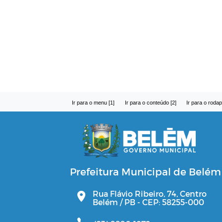
Ir para o menu [1]
Ir para o conteúdo [2]
Ir para o rodap
Prefeitura Municipal de Belém
Rua Flávio Ribeiro, 74, Centro
Belém / PB - CEP: 58255-000