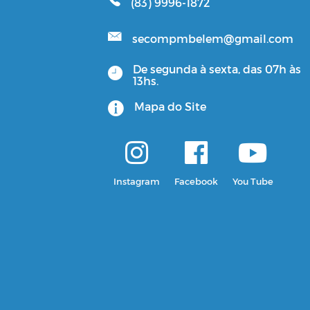
(83) 9996-1872
secompmbelem@gmail.com
De segunda à sexta, das 07h às
13hs.
Mapa do Site
Instagram
Facebook
You Tube