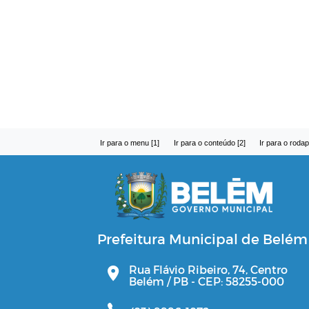
Ir para o menu [1]
Ir para o conteúdo [2]
Ir para o rodap
Prefeitura Municipal de Belém
Rua Flávio Ribeiro, 74, Centro
Belém / PB - CEP: 58255-000