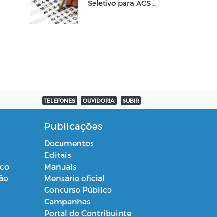
Seletivo para ACS e
ACE
TELEFONES
OUVIDORIA
SUBIR
Publicações
Documentos
Editais
ico
Manuais
ção
Mensário oficial
Concurso Público
Campanhas
Portal do Contribuinte