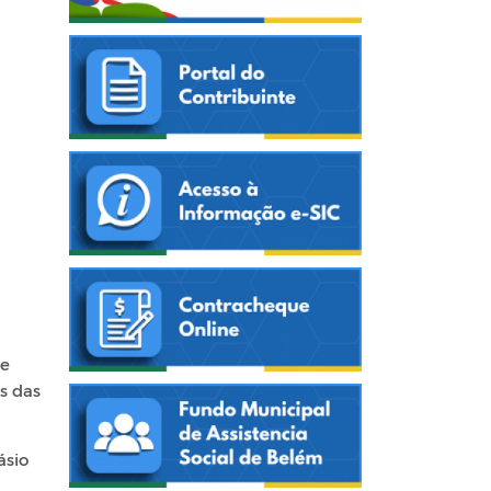
de
s das
ásio