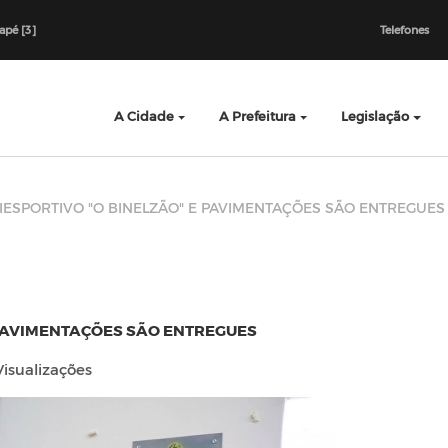
dapé [3]
Telefones
A Cidade
A Prefeitura
Legislação
IESPORTIVO "O BINELZÃO" E PAVIMENTAÇÕES SÃO ENTREGUES
 PAVIMENTAÇÕES SÃO ENTREGUES
isualizações