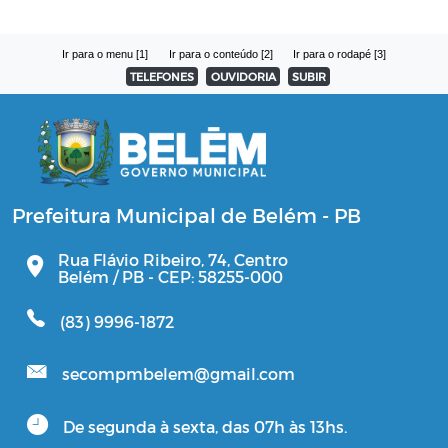
Ir para o menu [1]
Ir para o conteúdo [2]
Ir para o rodapé [3]
TELEFONES
OUVIDORIA
SUBIR
Prefeitura Municipal de Belém - PB
Rua Flávio Ribeiro, 74, Centro
Belém / PB - CEP: 58255-000
(83) 9996-1872
secompmbelem@gmail.com
De segunda à sexta, das 07h às 13hs.