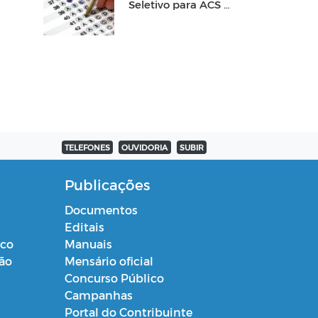
Seletivo para ACS e
ACE
TELEFONES
OUVIDORIA
SUBIR
Publicações
Documentos
Editais
ico
Manuais
ção
Mensário oficial
Concurso Público
Campanhas
Portal do Contribuinte