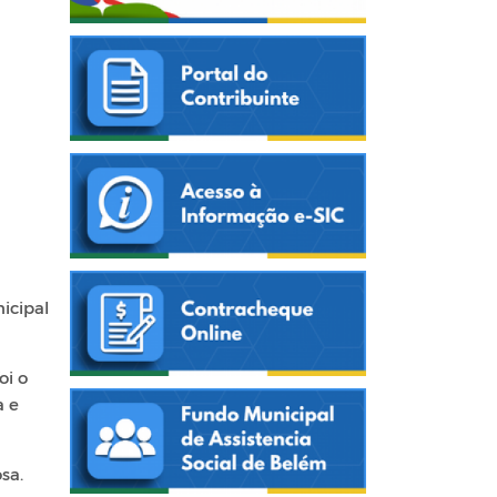
icipal
oi o
a e
sa.