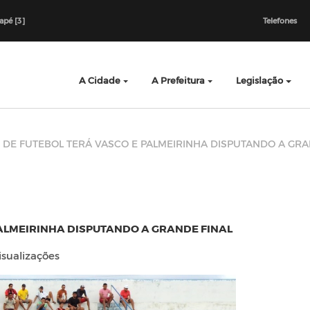
dapé [3]
Telefones
A Cidade
A Prefeitura
Legislação
 DE FUTEBOL TERÁ VASCO E PALMEIRINHA DISPUTANDO A GRA
PALMEIRINHA DISPUTANDO A GRANDE FINAL
isualizações