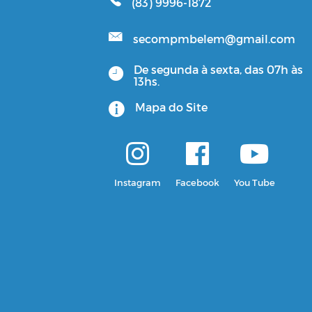
(83) 9996-1872
secompmbelem@gmail.com
De segunda à sexta, das 07h às
13hs.
Mapa do Site
Instagram
Facebook
You Tube