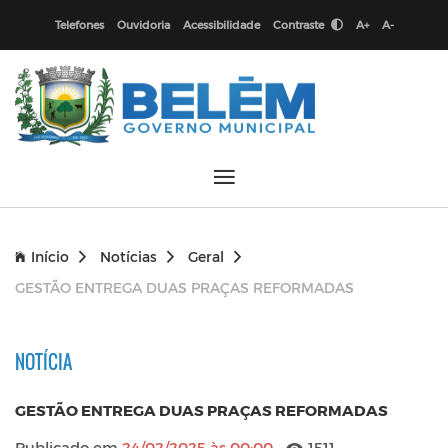
Telefones
Ouvidoria
Acessibilidade
Contraste
A+
A-
Início
Notícias
Geral
GESTÃO ENTREGA DUAS PRAÇAS REFORMADAS
NOTÍCIA
GESTÃO ENTREGA DUAS PRAÇAS REFORMADAS
Publicado em
24/02/2025 às 00:00
1511