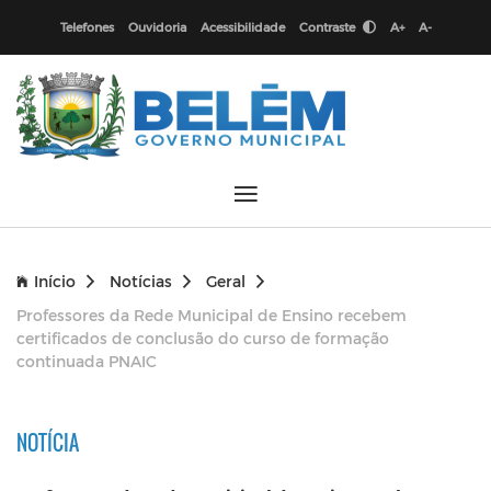
Telefones
Ouvidoria
Acessibilidade
Contraste
A+
A-
Início
Notícias
Geral
Professores da Rede Municipal de Ensino recebem
certificados de conclusão do curso de formação
continuada PNAIC
NOTÍCIA