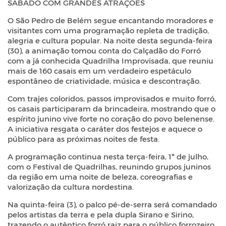
SÁBADO COM GRANDES ATRAÇÕES
O São Pedro de Belém segue encantando moradores e
visitantes com uma programação repleta de tradição,
alegria e cultura popular. Na noite desta segunda-feira
(30), a animação tomou conta do Calçadão do Forró
com a já conhecida Quadrilha Improvisada, que reuniu
mais de 160 casais em um verdadeiro espetáculo
espontâneo de criatividade, música e descontração.
Com trajes coloridos, passos improvisados e muito forró,
os casais participaram da brincadeira, mostrando que o
espírito junino vive forte no coração do povo belenense.
A iniciativa resgata o caráter dos festejos e aquece o
público para as próximas noites de festa.
A programação continua nesta terça-feira, 1º de julho,
com o Festival de Quadrilhas, reunindo grupos juninos
da região em uma noite de beleza, coreografias e
valorização da cultura nordestina.
Na quinta-feira (3), o palco pé-de-serra será comandado
pelos artistas da terra e pela dupla Sirano e Sirino,
trazendo o autêntico forró raiz para o público forrozeiro.