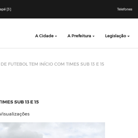
dapé [3]
Telefones
A Cidade
A Prefeitura
Legislação
DE FUTEBOL TEM INÍCIO COM TIMES SUB 13 E 15
MES SUB 13 E 15
Visualizações