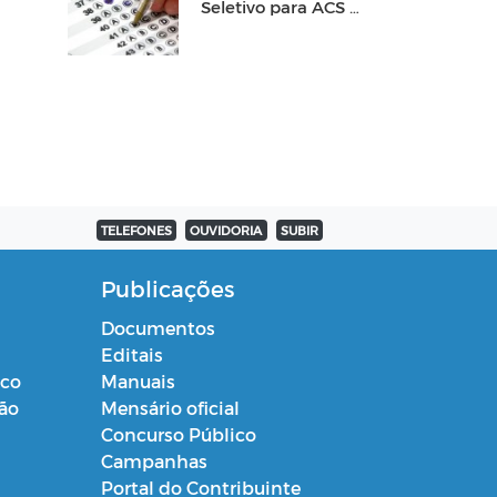
Seletivo para ACS e
ACE
TELEFONES
OUVIDORIA
SUBIR
Publicações
Documentos
Editais
ico
Manuais
ção
Mensário oficial
Concurso Público
Campanhas
Portal do Contribuinte