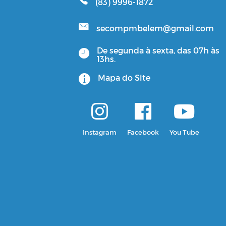
(83) 9996-1872
secompmbelem@gmail.com
De segunda à sexta, das 07h às
13hs.
Mapa do Site
Instagram
Facebook
You Tube