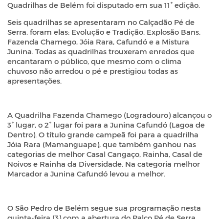
Quadrilhas de Belém foi disputado em sua 11° edição.
Seis quadrilhas se apresentaram no Calçadão Pé de
Serra, foram elas: Evolução e Tradição, Explosão Bans,
Fazenda Chamego, Jóia Rara, Cafundó e a Mistura
Junina. Todas as quadrilhas trouxeram enredos que
encantaram o público, que mesmo com o clima
chuvoso não arredou o pé e prestigiou todas as
apresentações.
A Quadrilha Fazenda Chamego (Logradouro) alcançou o
3° lugar, o 2° lugar foi para a Junina Cafundó (Lagoa de
Dentro). O título grande campeã foi para a quadrilha
Jóia Rara (Mamanguape), que também ganhou nas
categorias de melhor Casal Cangaço, Rainha, Casal de
Noivos e Rainha da Diversidade. Na categoria melhor
Marcador a Junina Cafundó levou a melhor.
O São Pedro de Belém segue sua programação nesta
quinta-feira (3) com a abertura do Palco Pé de Serra