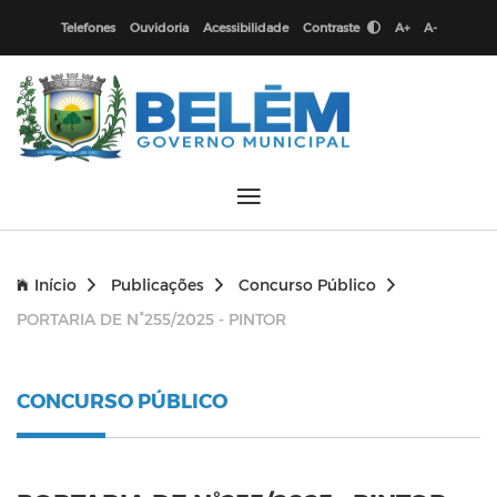
Telefones
Ouvidoria
Acessibilidade
Contraste
A+
A-
Início
Publicações
Concurso Público
PORTARIA DE N°255/2025 - PINTOR
CONCURSO PÚBLICO