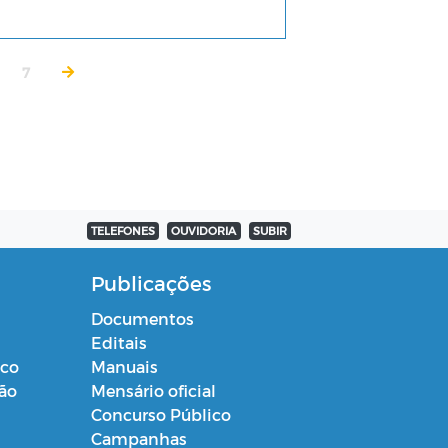
7
TELEFONES
OUVIDORIA
SUBIR
Publicações
Documentos
Editais
ico
Manuais
ção
Mensário oficial
Concurso Público
Campanhas