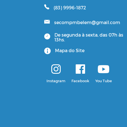
(83) 9996-1872
secompmbelem@gmail.com
De segunda à sexta, das 07h às
13hs.
Mapa do Site
Instagram
Facebook
You Tube