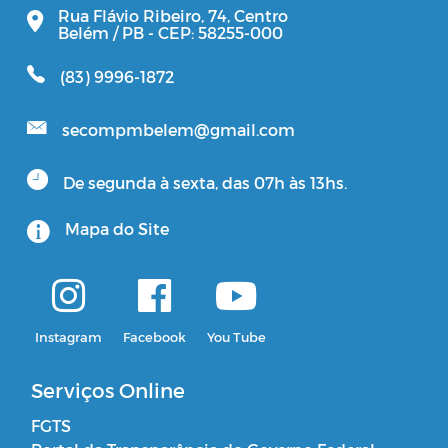
Rua Flávio Ribeiro, 74, Centro
Belém / PB - CEP: 58255-000
(83) 9996-1872
secompmbelem@gmail.com
De segunda à sexta, das 07h às 13hs.
Mapa do Site
Instagram
Facebook
You Tube
Serviços Online
FGTS