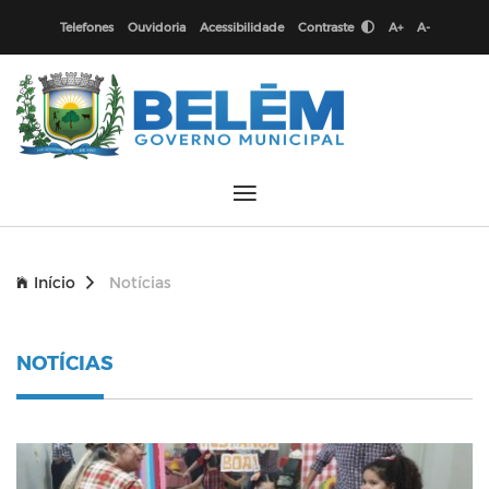
Telefones
Ouvidoria
Acessibilidade
Contraste
A+
A-
Início
Notícias
NOTÍCIAS