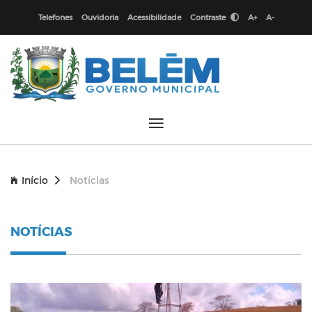
Telefones
Ouvidoria
Acessibilidade
Contraste
A+
A-
Início
Notícias
NOTÍCIAS