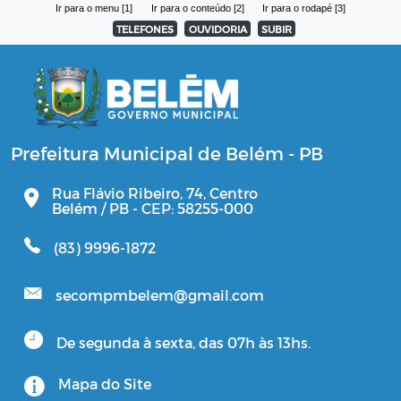
Ir para o menu [1]
Ir para o conteúdo [2]
Ir para o rodapé [3]
TELEFONES
OUVIDORIA
SUBIR
Prefeitura Municipal de Belém - PB
Rua Flávio Ribeiro, 74, Centro
Belém / PB - CEP: 58255-000
(83) 9996-1872
secompmbelem@gmail.com
De segunda à sexta, das 07h às 13hs.
Mapa do Site